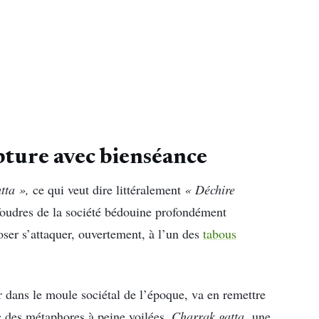
pture avec bienséance
tta »,
ce qui veut dire littéralement
« Déchire
s foudres de la société bédouine profondément
oser s’attaquer, ouvertement, à l’un des
tabous
r dans le moule sociétal de l’époque, va en remettre
 des métaphores à peine voilées,
Charrak gatta,
une