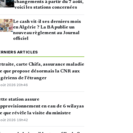
changements à partir du 7 août,
voici les stations concernées
Le cash vit-il ses derniers mois
en Algérie ? La BA publie un
nouveau règlement au Journal
officiel
ERNIERS ARTICLES
traite, carte Chifa, assurance maladie
ce que propose désormais la CNR aux
gériens de l’étranger
août 2026
·
20h46
tte station assure
approvisionnement en eau de 6 wilayas
ce que révèle la visite du ministre
août 2026
·
19h42