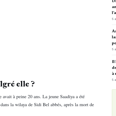
Di
an
l’
5 
A
la
po
5 
Il
de
à 
5 
lgré elle ?
avait à peine 20 ans. La jeune Saadiya a été
, dans la wilaya de Sidi Bel abbés, après la mort de