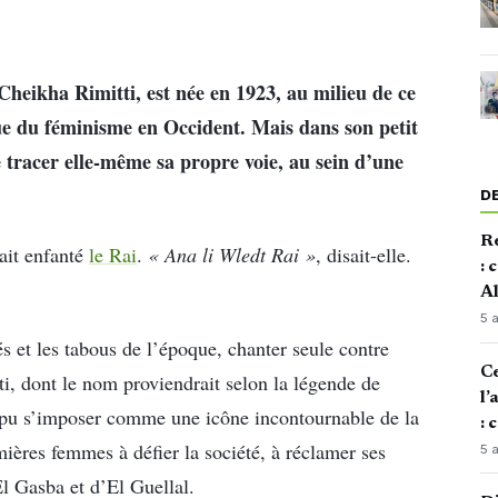
Cheikha Rimitti, est née en 1923, au milieu de ce
ue du féminisme en Occident. Mais dans son petit
e tracer elle-même sa propre voie, au sein d’une
D
Re
vait enfanté
le Rai
.
« Ana li Wledt Rai »
, disait-elle.
: 
Al
5 
és et les tabous de l’époque, chanter seule contre
Ce
ti, dont le nom proviendrait selon la légende de
l’
a pu s’imposer comme une icône incontournable de la
: 
ières femmes à défier la société, à réclamer ses
5 
El Gasba et d’El Guellal.