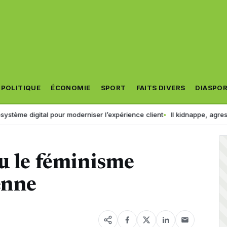
POLITIQUE
ÉCONOMIE
SPORT
FAITS DIVERS
DIASPO
 pour moderniser l’expérience client
Il kidnappe, agresse et diffuse 
u le féminisme
enne