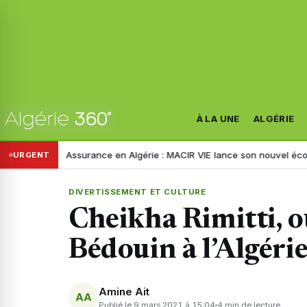
À LA UNE
ALGÉRIE
Assurance en Algérie : MACIR VIE lance son nouvel écosystème digital
URGENT
DIVERTISSEMENT ET CULTURE
Cheikha Rimitti, o
Bédouin à l’Algéri
Amine Ait
AA
Publié le 9 mars 2021 à 15:04
4 min de lecture