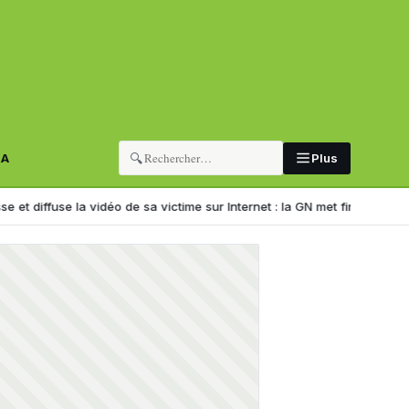
🔍
RA
Plus
la vidéo de sa victime sur Internet : la GN met fin à un « show » scabreu