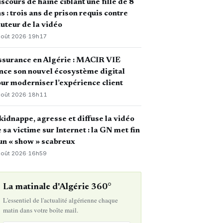
scours de haine ciblant une fille de 8
s : trois ans de prison requis contre
auteur de la vidéo
août 2026
·
19h17
ssurance en Algérie : MACIR VIE
nce son nouvel écosystème digital
ur moderniser l’expérience client
août 2026
·
18h11
 kidnappe, agresse et diffuse la vidéo
 sa victime sur Internet : la GN met fin
un « show » scabreux
août 2026
·
16h59
La matinale d'Algérie 360°
L'essentiel de l'actualité algérienne chaque
matin dans votre boîte mail.