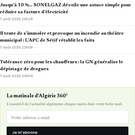
Jusqu’à 10 %… SONELGAZ dévoile une astuce simple pour
réduire sa facture d’électricité
7 août 2026
·
23h19
Il tente de s’immoler et provoque un incendie au théâtre
municipal : L’APC de Sétif rétablit les faits
7 août 2026
·
22h06
Tolérance zéro pour les chauffeurs : la GN généralise le
dépistage de drogues
7 août 2026
·
19h56
La matinale d'Algérie 360°
L'essentiel de l'actualité algérienne chaque matin dans votre boîte mail.
Je m'abonne