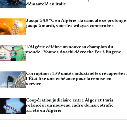
démantelé en Italie
Jusqu’à 45 °C en Algérie : la canicule se prolonge
jusqu’à mardi, voici les wilayas concernées
L’Algérie célèbre un nouveau champion du
monde : Younes Ayachi décroche l’or à Eugene
Corruption : 139 unités industrielles récupérées,
l’État fixe une échéance pour la remise en
service
Coopération judiciaire entre Alger et Paris
relancée : un nouveau cadre du narcotrafic
arrêté en Algérie