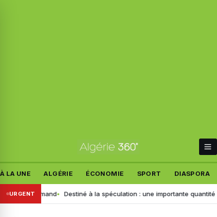
À LA UNE
ALGÉRIE
ÉCONOMIE
SPORT
DIASPORA
ssant allemand
Destiné à la spéculation : une importante quantité de c
URGENT