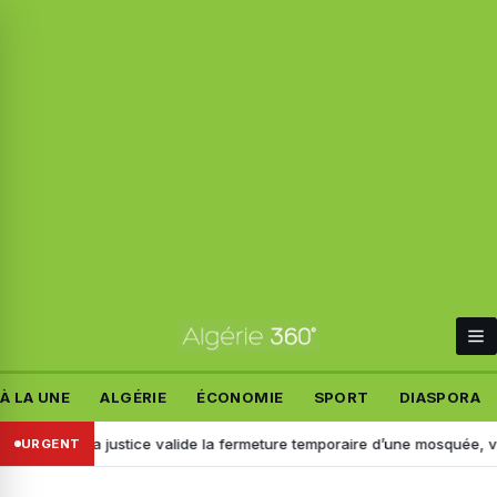
À LA UNE
ALGÉRIE
ÉCONOMIE
SPORT
DIASPORA
e : la justice valide la fermeture temporaire d’une mosquée, voici pour
URGENT