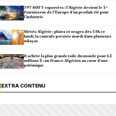
397 400 T exportées : l’Algérie devient le 1ᵉʳ
fournisseur de l’Europe d’un produit clé pour
l’industrie
Météo Algérie : pluies et orages dès 15h ce
lundi, la canicule persiste mardi dans plusieurs
wilayas
Il achète la plus grande toile du monde pour 62
millions $ : un Franco-Algérien au cœur d’une
polémique
EXTRA CONTENU