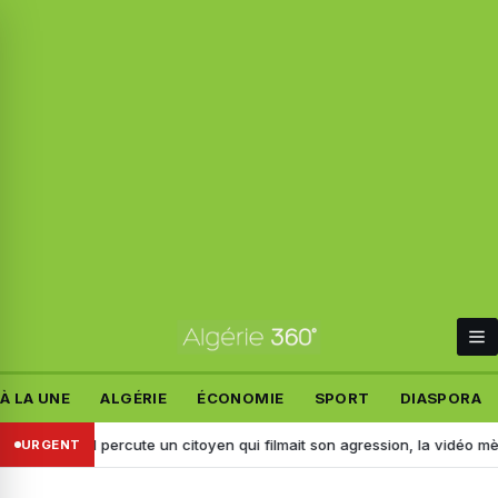
À LA UNE
ALGÉRIE
ÉCONOMIE
SPORT
DIASPORA
j : il percute un citoyen qui filmait son agression, la vidéo mène à son 
URGENT