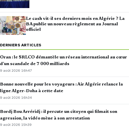
Le cash vit-il ses derniers mois en Algérie ? La
BA publie un nouveau règlement au Journal
officiel
DERNIERS ARTICLES
Oran : le SRLCO démantèle un réseau international au cœur
d’un scandale de 7 000 milliards
9 août 2026
·
16h47
Bonne nouvelle pour les voyageurs : Air Algérie relance la
ligne Alger–Doha à cette date
9 août 2026
·
16h34
Bordj Bou Arréridj : il percute un citoyen qui filmait son
agression, la vidéo mène à son arrestation
9 août 2026
·
15h39