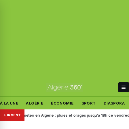
À LA UNE
ALGÉRIE
ÉCONOMIE
SPORT
DIASPORA
te météo en Algérie : pluies et orages jusqu’à 18h ce vendredi, canicu
URGENT