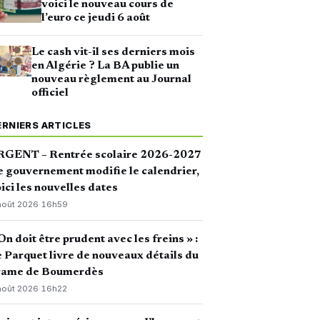
voici le nouveau cours de
l’euro ce jeudi 6 août
Le cash vit-il ses derniers mois
en Algérie ? La BA publie un
nouveau règlement au Journal
officiel
ERNIERS ARTICLES
RGENT – Rentrée scolaire 2026-2027
le gouvernement modifie le calendrier,
ici les nouvelles dates
août 2026
·
16h59
On doit être prudent avec les freins » :
 Parquet livre de nouveaux détails du
rame de Boumerdès
août 2026
·
16h22