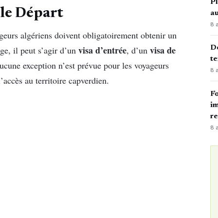
Pl
 le Départ
au
8 
ageurs algériens doivent obligatoirement obtenir un
visa d’entrée
visa de
Dé
ge, il peut s’agir d’un
, d’un
te
ucune exception n’est prévue pour les voyageurs
8 
l’accès au territoire capverdien.
Fo
im
r
8 