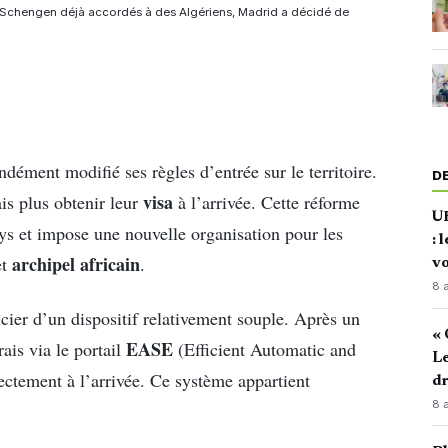
as Schengen déjà accordés à des Algériens, Madrid a décidé de
dément modifié ses règles d’entrée sur le territoire.
D
visa
s plus obtenir leur
à l’arrivée. Cette réforme
U
ys et impose une nouvelle organisation pour les
: 
archipel africain
et
.
vo
8 
cier d’un dispositif relativement souple. Après un
« 
EASE
ais via le portail
(Efficient Automatic and
Le
irectement à l’arrivée. Ce système appartient
d
8 