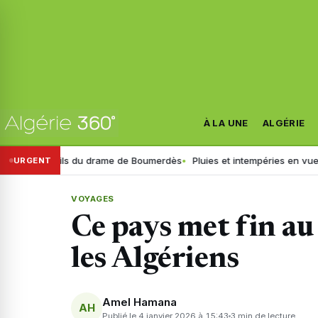
À LA UNE
ALGÉRIE
étails du drame de Boumerdès
Pluies et intempéries en vue : l’heure es
URGENT
VOYAGES
Ce pays met fin au 
les Algériens
Amel Hamana
AH
Publié le 4 janvier 2026 à 15:43
3 min de lecture