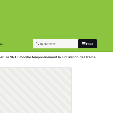
🔍
RA
Plus
modifie temporairement la circulation des trains
Formation professionn