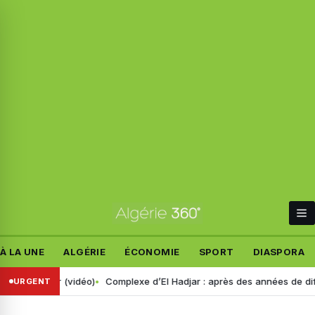
À LA UNE
ALGÉRIE
ÉCONOMIE
SPORT
DIASPORA
 agir (vidéo)
Complexe d’El Hadjar : après des années de difficultés,
URGENT