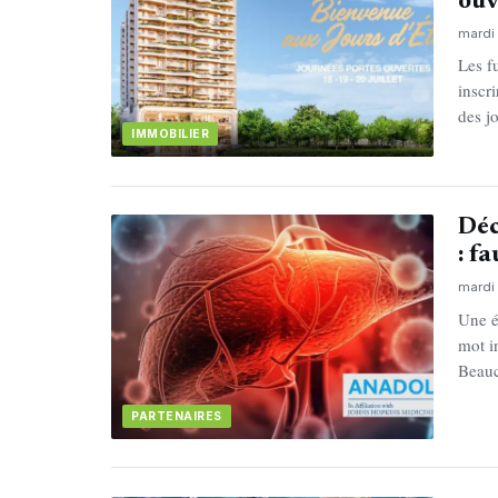
ouv
mardi 
Les f
inscr
des j
IMMOBILIER
Déc
: fa
mardi 
Une é
mot i
Beauc
PARTENAIRES