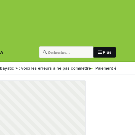
🔍
RA
Plus
ici les erreurs à ne pas commettre
Paiement électronique en Algérie 