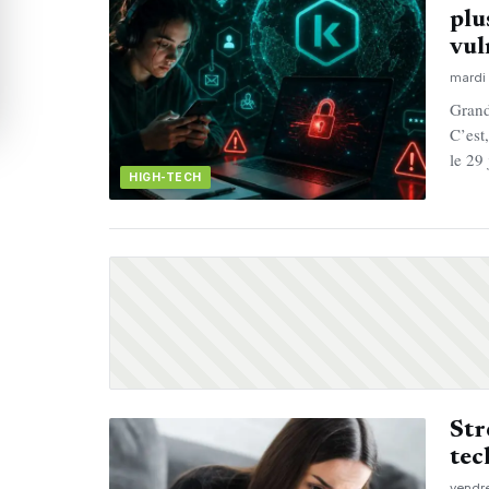
plu
vul
mardi
Grand
C’est
le 29 
HIGH-TECH
Str
tec
vendre