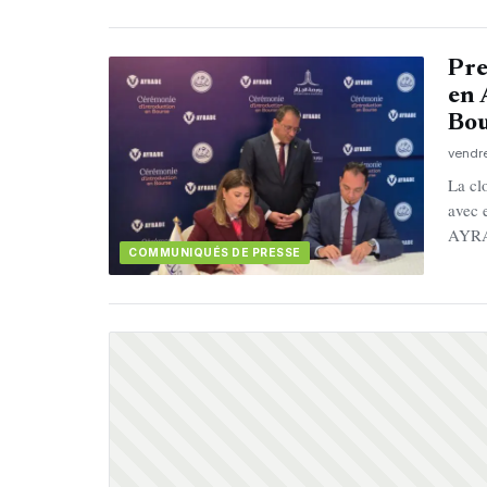
Pre
en 
Bou
vendre
La cl
avec 
AYRA
COMMUNIQUÉS DE PRESSE