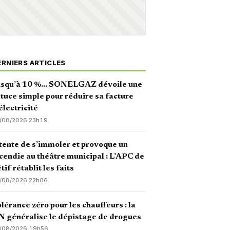
ERNIERS ARTICLES
usqu’à 10 %… SONELGAZ dévoile une
tuce simple pour réduire sa facture
électricité
/08/2026
·
23h19
 tente de s’immoler et provoque un
cendie au théâtre municipal : L’APC de
tif rétablit les faits
/08/2026
·
22h06
lérance zéro pour les chauffeurs : la
 généralise le dépistage de drogues
/08/2026
·
19h56