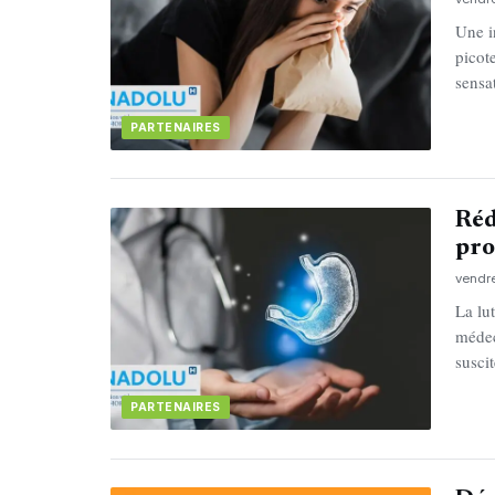
Une i
picot
sensa
PARTENAIRES
Réd
pro
vendre
La lu
médec
susci
PARTENAIRES