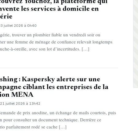
ouvrez Youchoz, la plateforme qui
nvente les services à domicile en
érie
23 juillet 2026 à 0h40
gérie, trouver un plombier fiable un vendredi soir ou
her une femme de ménage de confiance relevait longtemps
uche-à-oreille, avec son lot d’incertitudes. […]
shing : Kaspersky alerte sur une
pagne ciblant les entreprises de la
gion MENA
21 juillet 2026 à 13h42
emande de prix anodine, un échange de mails courtois, puis
en pour consulter un document technique. Derrière ce
rio parfaitement rodé se cache […]