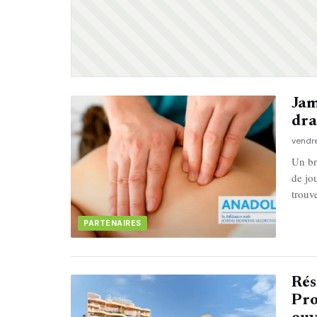
Jam
dra
vendre
Un br
de jo
trouv
PARTENAIRES
Rés
Pro