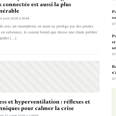
s connectée est aussi la plus
nérable
Pa
vo
 4 août 2026 à 0h46
07
ir avec un smartphone en main ne protège pas des pirates.
, en substance, le constat brutal que dresse une étude publiée
Pa
juillet […]
cr
s
07
Ba
s’
07
ess et hyperventilation : réflexes et
hniques pour calmer la crise
di 31 juillet 2026 à 14h56