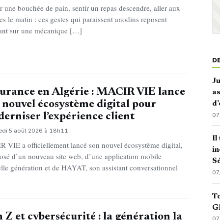
r une bouchée de pain, sentir un repas descendre, aller aux
ttes le matin : ces gestes qui paraissent anodins reposent
ant sur une mécanique […]
D
J
urance en Algérie : MACIR VIE lance
as
 nouvel écosystème digital pour
d’
07
erniser l’expérience client
edi 5 août 2026 à 18h11
Il
 VIE a officiellement lancé son nouvel écosystème digital,
in
sé d’un nouveau site web, d’une application mobile
Sé
lle génération et de HAYAT, son assistant conversationnel
07
To
GN
 Z et cybersécurité : la génération la
07