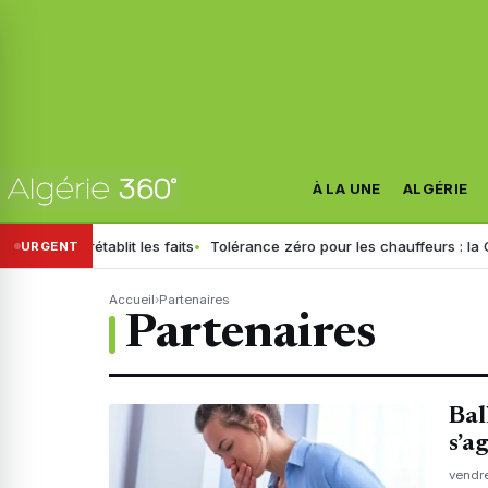
À LA UNE
ALGÉRIE
ablit les faits
Tolérance zéro pour les chauffeurs : la GN généralise
URGENT
Accueil
›
Partenaires
Partenaires
Bal
s’a
vendr