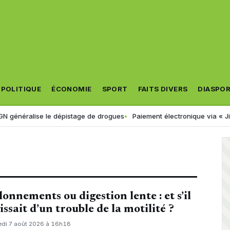
POLITIQUE
ÉCONOMIE
SPORT
FAITS DIVERS
DIASPO
 le dépistage de drogues
Paiement électronique via « Jibayatic » : vo
lonnements ou digestion lente : et s’il
gissait d’un trouble de la motilité ?
edi 7 août 2026 à 16h18