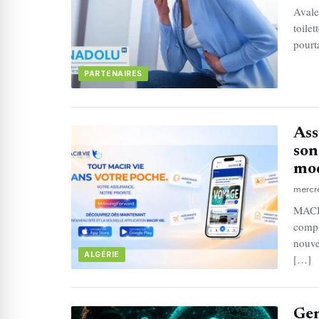
Avale
toile
pourt
PARTENAIRES
Ass
son
mod
mercr
MACIR
compo
nouve
ALGÉRIE
[…]
Gen