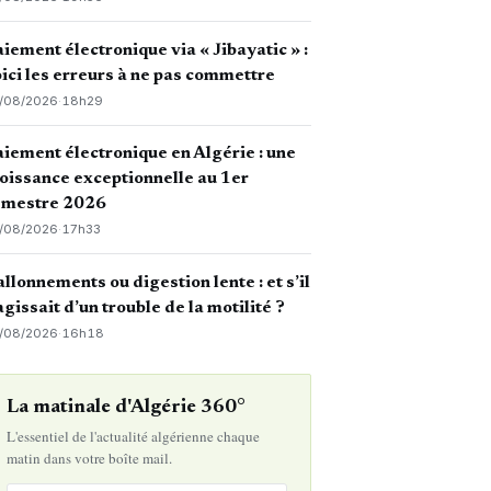
iement électronique via « Jibayatic » :
ici les erreurs à ne pas commettre
/08/2026
·
18h29
iement électronique en Algérie : une
oissance exceptionnelle au 1er
emestre 2026
/08/2026
·
17h33
llonnements ou digestion lente : et s’il
agissait d’un trouble de la motilité ?
/08/2026
·
16h18
La matinale d'Algérie 360°
L'essentiel de l'actualité algérienne chaque
matin dans votre boîte mail.