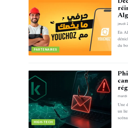
Déc
réi
Alg
jeudi 
En Al
dénic
du bo
PARTENAIRES
Phi
cam
ré
mardi 
Une d
un li
scéna
HIGH-TECH