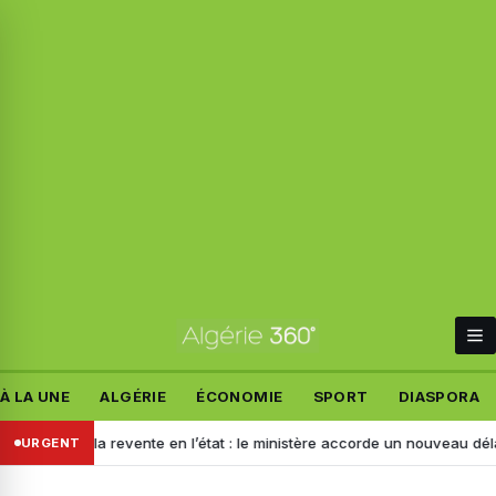
À LA UNE
ALGÉRIE
ÉCONOMIE
SPORT
DIASPORA
n pour la revente en l’état : le ministère accorde un nouveau délai aux
URGENT