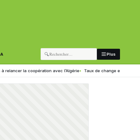
🔍
RA
Plus
la coopération avec l’Algérie
Taux de change en Algérie : voici le n