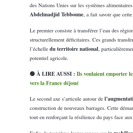
des Nations Unies sur les systèmes alimentaire
Abdelmadjid Tebboune
, a fait savoir que cett
Le premier consiste à transférer l’eau des régio
structurellement déficitaires. Ces grands transfer
du territoire national
l’échelle
, particulièreme
potentiel agricole.
🟢 À LIRE AUSSI :
Ils voulaient emporter les
vers la France déjoué
l’augmentati
Le second axe s’articule autour de
construction de nouveaux barrages. Cette démar
tout en renforçant la résilience du pays face au
a mobilisa
Enfin, le troisième levier repose sur l