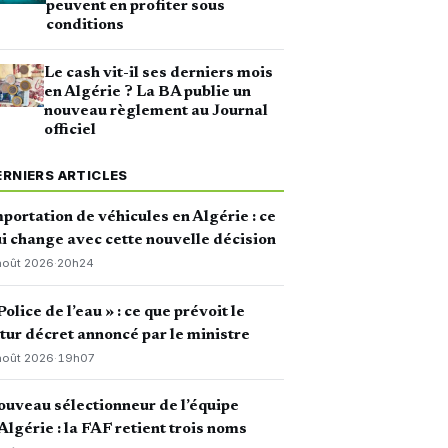
peuvent en profiter sous
conditions
Le cash vit-il ses derniers mois
en Algérie ? La BA publie un
nouveau règlement au Journal
officiel
ERNIERS ARTICLES
portation de véhicules en Algérie : ce
i change avec cette nouvelle décision
août 2026
·
20h24
Police de l’eau » : ce que prévoit le
tur décret annoncé par le ministre
août 2026
·
19h07
uveau sélectionneur de l’équipe
Algérie : la FAF retient trois noms