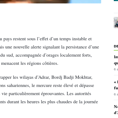
 pays restent sous l’effet d’un temps instable et
s une nouvelle alerte signalant la persistance d’une
D
s du sud, accompagnée d’orages localement forts,
Im
s menacent les régions côtières.
qu
6 
rapper les wilayas d’Adrar, Bordj Badji Mokhtar,
« 
ns sahariennes, le mercure reste élevé et dépasse
fu
e vie particulièrement éprouvantes. Les autorités
6 
ents durant les heures les plus chaudes de la journée
No
d’