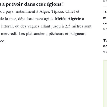
6 
 à prévoir dans ces régions !
d du pays, notamment à Alger, Tipaza, Chlef et
Di
Météo Algérie
de la mer, déjà fortement agité.
a
mè
co
 littoral, où des vagues allant jusqu’à 2,5 mètres sont
6 
e mercredi. Les plaisanciers, pêcheurs et baigneurs
nce.
Ta
no
6 