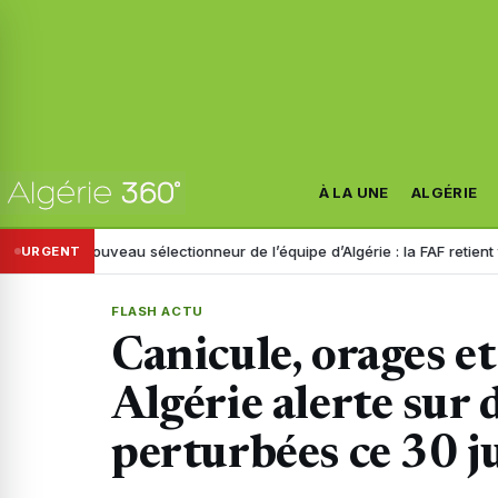
À LA UNE
ALGÉRIE
Nouveau sélectionneur de l’équipe d’Algérie : la FAF retient trois noms
URGENT
FLASH ACTU
Canicule, orages e
Algérie alerte sur 
perturbées ce 30 ju