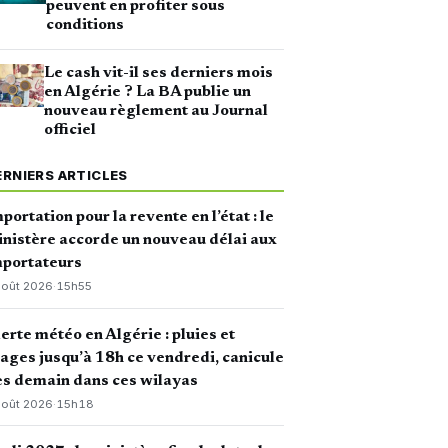
peuvent en profiter sous
conditions
Le cash vit-il ses derniers mois
en Algérie ? La BA publie un
nouveau règlement au Journal
officiel
ERNIERS ARTICLES
portation pour la revente en l’état : le
nistère accorde un nouveau délai aux
mportateurs
août 2026
·
15h55
erte météo en Algérie : pluies et
ages jusqu’à 18h ce vendredi, canicule
s demain dans ces wilayas
août 2026
·
15h18