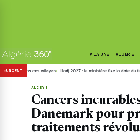
À LA UNE
ALGÉRIE
s ces wilayas
Hadj 2027 : le ministère fixe la date du tirage au sort p
URGENT
ALGÉRIE
Cancers incurables :
Danemark pour pr
traitements révolu