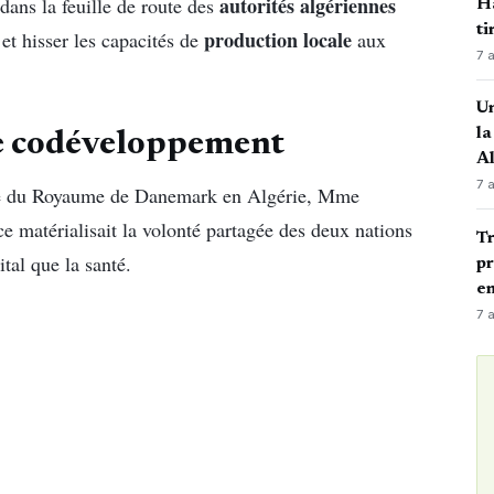
autorités algériennes
 dans la feuille de route des
Ha
ti
production locale
et hisser les capacités de
aux
7 
Un
la
e codéveloppement
A
7 
ice du Royaume de Danemark en Algérie, Mme
e matérialisait la volonté partagée des deux nations
Tr
ital que la santé.
pr
en
7 