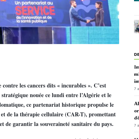
D
Im
mi
i
 contre les cancers dits « incurables ». C’est
7 
e stratégique nouée ce lundi entre l’Algérie et le
omatique, ce partenariat historique propulse le
Al
or
 et de la thérapie cellulaire (CAR-T), promettant
dè
et de garantir la souveraineté sanitaire du pays.
7 