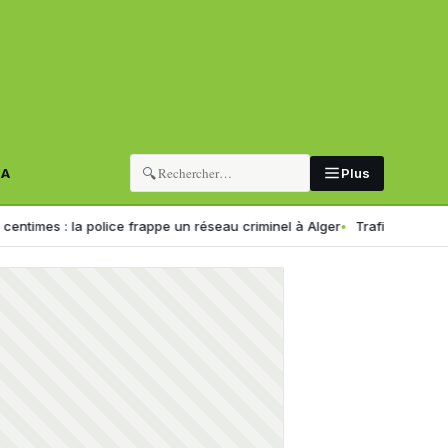
🔍
RA
Plus
police frappe un réseau criminel à Alger
Trafic de drogue en Algérie 