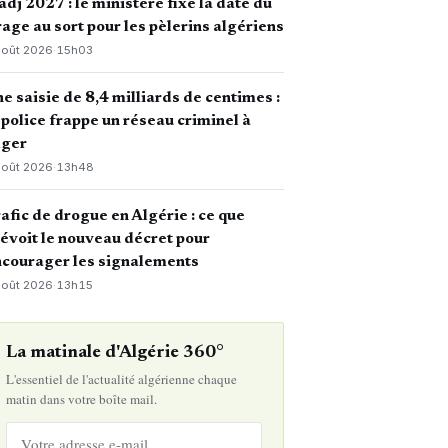
dj 2027 : le ministère fixe la date du
rage au sort pour les pèlerins algériens
août 2026
·
15h03
e saisie de 8,4 milliards de centimes :
 police frappe un réseau criminel à
lger
août 2026
·
13h48
afic de drogue en Algérie : ce que
évoit le nouveau décret pour
courager les signalements
août 2026
·
13h15
La matinale d'Algérie 360°
L'essentiel de l'actualité algérienne chaque
matin dans votre boîte mail.