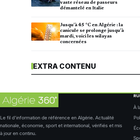
vaste réseau de passeurs
démantelé en Italie
Jusqu’à 45 °C en Algérie : la
canicule se prolonge jusqu’à
mardi, voici les wilayas
concernées
EXTRA CONTENU
RU
À l
Le fil d'information de référence en Algérie. Actualité
Pol
nationale, économie, sport et international, vérifiés et mis
Éc
à jour en continu.
Sp