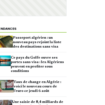
ENDANCES
Passeport algérien : un
nouveau pays rejoint la liste
des destinations sans visa
Ce pays du Golfe ouvre ses
portes sans visa : les Algériens
peuvent en profiter sous
conditions
Taux de change en Algérie :
voici le nouveau cours de
l’euro ce jeudi 6 août
Une saisie de 8,4 milliards de