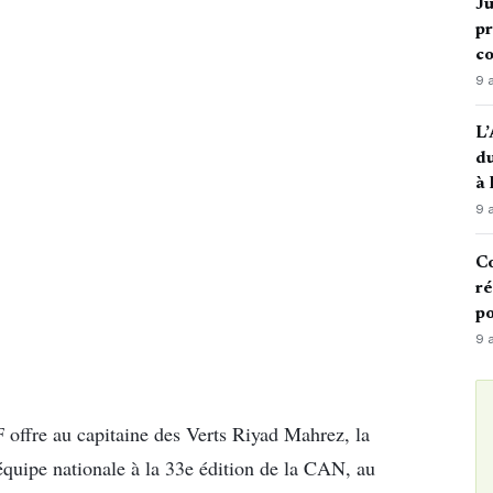
Ju
pr
c
9 
L’
du
à
9 
Co
ré
po
9 
 offre au capitaine des Verts Riyad Mahrez, la
équipe nationale à la 33e édition de la CAN, au