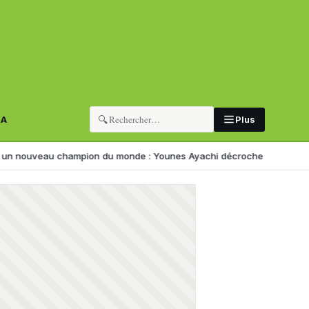
🔍
RA
Plus
au champion du monde : Younes Ayachi décroche l’or à Eugene
Corrup