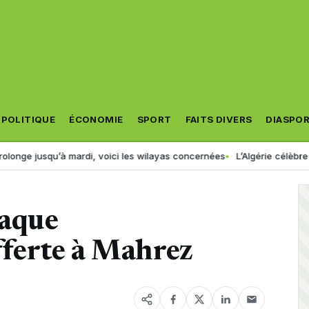
POLITIQUE
ÉCONOMIE
SPORT
FAITS DIVERS
DIASPO
qu’à mardi, voici les wilayas concernées
L’Algérie célèbre un nouve
laque
ferte à Mahrez