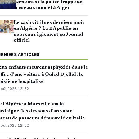
centimes : la police frappe un
réseau criminel à Alger
Le cash vit-il ses derniers mois
en Algérie ? La BA publie un
nouveau règlement au Journal
officiel
ERNIERS ARTICLES
ux enfants meurent asphyxiés dans le
ffre d’une voiture à Ouled Djellal : le
oisième hospitalisé
août 2026
·
12h32
 l’Algérie à Marseille via la
rdaigne: les dessous d’un vaste
seau de passeurs démantelé en Italie
août 2026
·
12h32