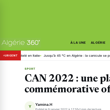
À LA UNE
ALGÉRIE
telé en Italie
Jusqu’à 45 °C en Algérie : la canicule se prolonge jus
URGENT
SPORT
CAN 2022 : une p
commémorative of
Yamina.H
Y
Publié le 9 janvier 2022 à 17:55
1 min de lecture