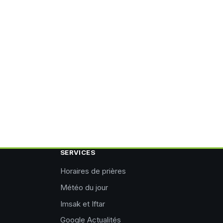
SERVICES
Horaires de prières
Météo du jour
Imsak et Iftar
Google Actualités