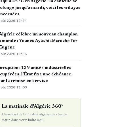
squ’à 45 °C en Algérie : la canicule se
olonge jusqu’à mardi, voici les wilayas
oncernées
août 2026
·
12h24
Algérie célèbre un nouveau champion
 monde : Younes Ayachi décroche l’or
 Eugene
août 2026
·
12h08
rruption : 139 unités industrielles
cupérées, l’État fixe une échéance
ur la remise en service
août 2026
·
11h03
La matinale d'Algérie 360°
L'essentiel de l'actualité algérienne chaque
matin dans votre boîte mail.