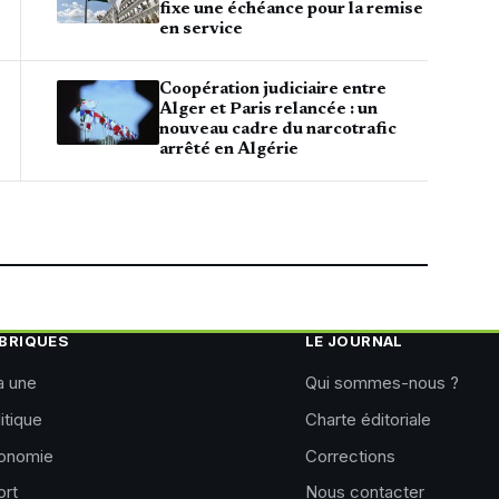
fixe une échéance pour la remise
en service
Coopération judiciaire entre
Alger et Paris relancée : un
nouveau cadre du narcotrafic
arrêté en Algérie
BRIQUES
LE JOURNAL
a une
Qui sommes-nous ?
itique
Charte éditoriale
onomie
Corrections
ort
Nous contacter