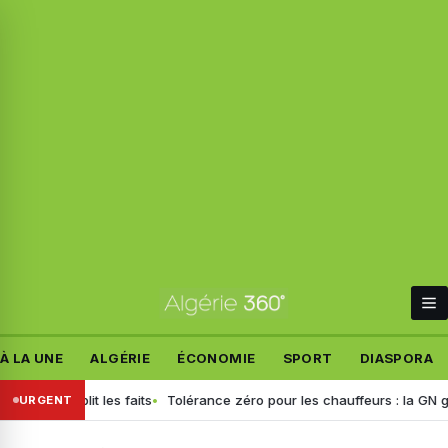
À LA UNE
ALGÉRIE
ÉCONOMIE
SPORT
DIASPORA
f rétablit les faits
Tolérance zéro pour les chauffeurs : la GN génér
URGENT