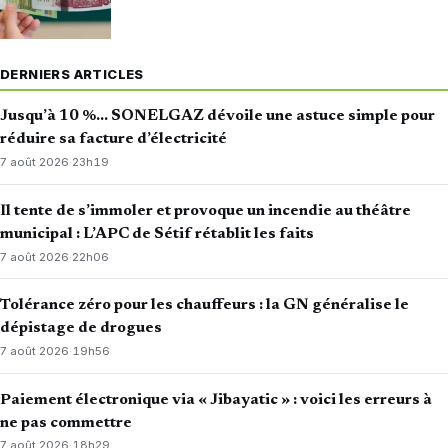
DERNIERS ARTICLES
Jusqu’à 10 %… SONELGAZ dévoile une astuce simple pour
réduire sa facture d’électricité
7 août 2026
·
23h19
Il tente de s’immoler et provoque un incendie au théâtre
municipal : L’APC de Sétif rétablit les faits
7 août 2026
·
22h06
Tolérance zéro pour les chauffeurs : la GN généralise le
dépistage de drogues
7 août 2026
·
19h56
Paiement électronique via « Jibayatic » : voici les erreurs à
ne pas commettre
7 août 2026
·
18h29