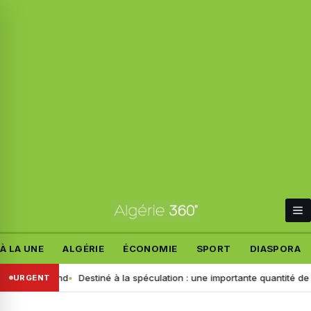
À LA UNE
ALGÉRIE
ÉCONOMIE
SPORT
DIASPORA
nt allemand
Destiné à la spéculation : une importante quantité de ce p
URGENT