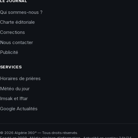
LE JOURNAL
Qui sommes-nous ?
Charte éditoriale
Corrections
Nous contacter
Publicité
SERVICES
Horaires de prières
Météo du jour
Imsak et Iftar
Google Actualités
©
2026
Algérie 360° — Tous droits réservés.
Fondé en 2009 · Média algérien d'information · Actualité en continu 24h/24