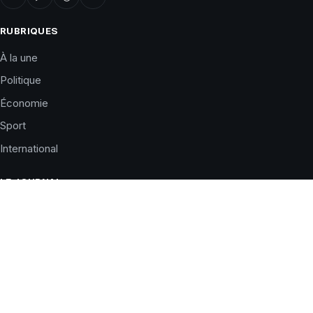
RUBRIQUES
À la une
Politique
Économie
Sport
International
LE JOURNAL
Qui sommes-nous ?
Charte éditoriale
Corrections
Nous contacter
Publicité