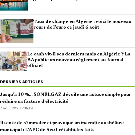
Taux de change en Algérie : voici le nouveau
cours de l’euro ce jeudi 6 août
Le cash vit-il ses derniers mois en Algérie ? La
BA publie un nouveau règlement au Journal
officiel
DERNIERS ARTICLES
Jusqu’à 10 %… SONELGAZ dévoile une astuce simple pour
réduire sa facture d’électricité
7 août 2026
·
23h19
Il tente de s’immoler et provoque un incendie au théâtre
municipal : L’APC de Sétif rétablit les faits