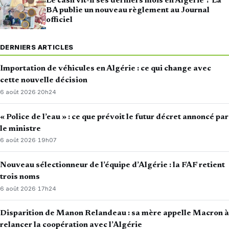
Le cash vit-il ses derniers mois en Algérie ? La
BA publie un nouveau règlement au Journal
officiel
DERNIERS ARTICLES
Importation de véhicules en Algérie : ce qui change avec
cette nouvelle décision
6 août 2026
·
20h24
« Police de l’eau » : ce que prévoit le futur décret annoncé par
le ministre
6 août 2026
·
19h07
Nouveau sélectionneur de l’équipe d’Algérie : la FAF retient
trois noms
6 août 2026
·
17h24
Disparition de Manon Relandeau : sa mère appelle Macron à
relancer la coopération avec l’Algérie