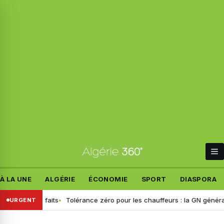
À LA UNE
ALGÉRIE
ÉCONOMIE
SPORT
DIASPORA
t les faits
Tolérance zéro pour les chauffeurs : la GN généralise le 
URGENT