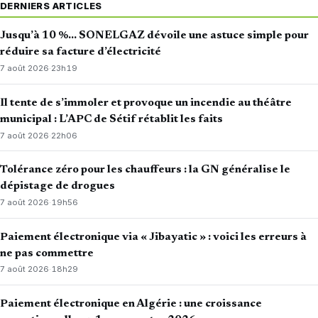
DERNIERS ARTICLES
Jusqu’à 10 %… SONELGAZ dévoile une astuce simple pour
réduire sa facture d’électricité
7 août 2026
·
23h19
Il tente de s’immoler et provoque un incendie au théâtre
municipal : L’APC de Sétif rétablit les faits
7 août 2026
·
22h06
Tolérance zéro pour les chauffeurs : la GN généralise le
dépistage de drogues
7 août 2026
·
19h56
Paiement électronique via « Jibayatic » : voici les erreurs à
ne pas commettre
7 août 2026
·
18h29
Paiement électronique en Algérie : une croissance