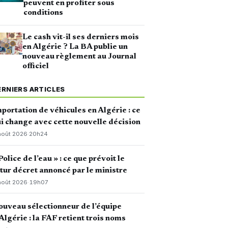
peuvent en profiter sous
conditions
Le cash vit-il ses derniers mois
en Algérie ? La BA publie un
nouveau règlement au Journal
officiel
ERNIERS ARTICLES
portation de véhicules en Algérie : ce
i change avec cette nouvelle décision
août 2026
·
20h24
Police de l’eau » : ce que prévoit le
tur décret annoncé par le ministre
août 2026
·
19h07
uveau sélectionneur de l’équipe
Algérie : la FAF retient trois noms