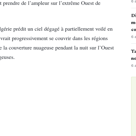
6 
t prendre de l’ampleur sur l’extrême Ouest de
Di
mè
gérie prédit un ciel dégagé à partiellement voilé en
co
evrait progressivement se couvrir dans les régions
6 
e la couverture nuageuse pendant la nuit sur l’Ouest
Ta
geuses.
no
6 