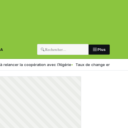
🔍
RA
Plus
a coopération avec l’Algérie
Taux de change en Algérie : voici le nou