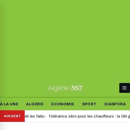
À LA UNE
ALGÉRIE
ÉCONOMIE
SPORT
DIASPORA
f rétablit les faits
Tolérance zéro pour les chauffeurs : la GN génér
URGENT