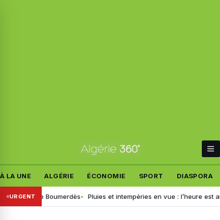
À LA UNE
ALGÉRIE
ÉCONOMIE
SPORT
DIASPORA
ame de Boumerdès
Pluies et intempéries en vue : l’heure est au grand n
URGENT