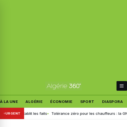
À LA UNE
ALGÉRIE
ÉCONOMIE
SPORT
DIASPORA
étif rétablit les faits
Tolérance zéro pour les chauffeurs : la GN gén
URGENT