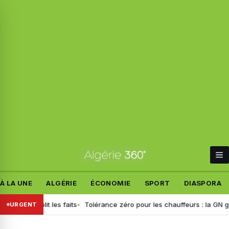
À LA UNE
ALGÉRIE
ÉCONOMIE
SPORT
DIASPORA
 rétablit les faits
Tolérance zéro pour les chauffeurs : la GN généra
URGENT