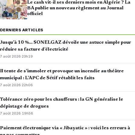
Le cash vit-il ses derniers mois en Algérie ? La
BA publie un nouveau règlement au Journal
officiel
DERNIERS ARTICLES
Jusqu’à 10 %… SONELGAZ dévoile une astuce simple pour
réduire sa facture d’électricité
7 août 2026
·
23h19
Il tente de s’immoler et provoque un incendie au théâtre
municipal : L’APC de Sétif rétablit les faits
7 août 2026
·
22h06
Tolérance zéro pour les chauffeurs : la GN généralise le
dépistage de drogues
7 août 2026
·
19h56
Paiement électronique via « Jibayatic » : voici les erreurs à
ne pas commettre