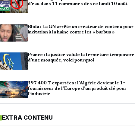
d’eau dans 11 communes dès ce lundi 10 août
Blida : La GN arrête un créateur de contenu pour
incitation à la haine contre les « barbus »
France : la justice valide la fermeture temporaire
d’une mosquée, voici pourquoi
397 400 T exportées : l’Algérie devient le 1ᵉʳ
fournisseur de l’Europe d’un produit clé pour
l’industrie
EXTRA CONTENU