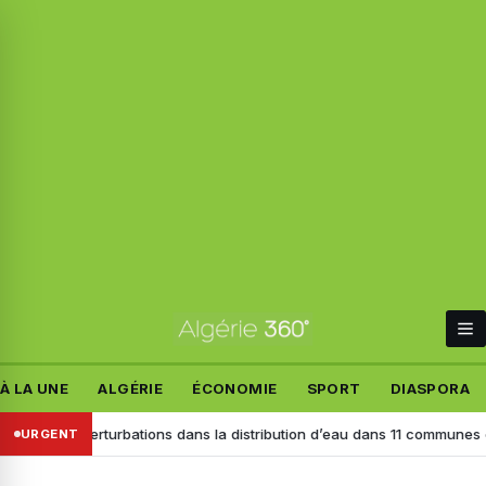
À LA UNE
ALGÉRIE
ÉCONOMIE
SPORT
DIASPORA
er : perturbations dans la distribution d’eau dans 11 communes dès ce 
URGENT