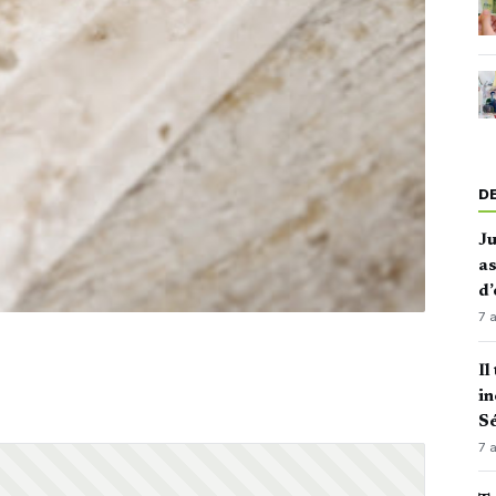
D
J
as
d’
7 
Il
in
Sé
7 