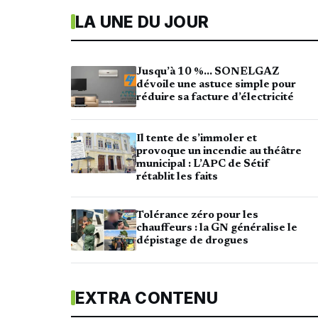
LA UNE DU JOUR
Jusqu’à 10 %… SONELGAZ
dévoile une astuce simple pour
réduire sa facture d’électricité
Il tente de s’immoler et
provoque un incendie au théâtre
municipal : L’APC de Sétif
rétablit les faits
Tolérance zéro pour les
chauffeurs : la GN généralise le
dépistage de drogues
EXTRA CONTENU