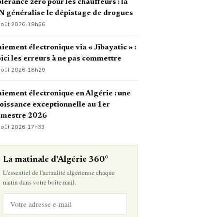
lérance zéro pour les chauffeurs : la
 généralise le dépistage de drogues
août 2026
·
19h56
iement électronique via « Jibayatic » :
ici les erreurs à ne pas commettre
août 2026
·
18h29
iement électronique en Algérie : une
oissance exceptionnelle au 1er
emestre 2026
août 2026
·
17h33
La matinale d'Algérie 360°
L'essentiel de l'actualité algérienne chaque
matin dans votre boîte mail.