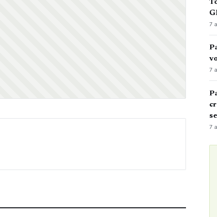
To
GN
7 
Pa
vo
7 
Pa
cr
s
7 