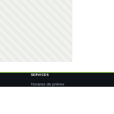
SERVICES
Horaires de prières
Météo du jour
Imsak et Iftar
Google Actualités