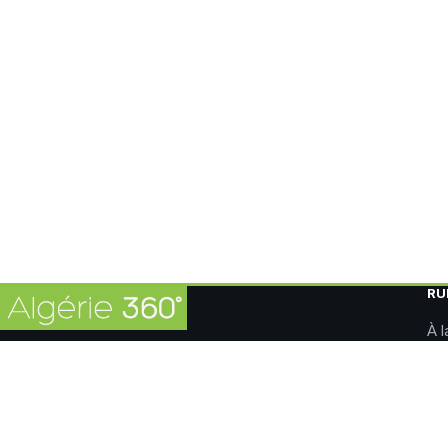
RU
À l
Le fil d'information de référence en Algérie. Actualité
Pol
nationale, économie, sport et international, vérifiés et mis
Éc
à jour en continu.
Sp