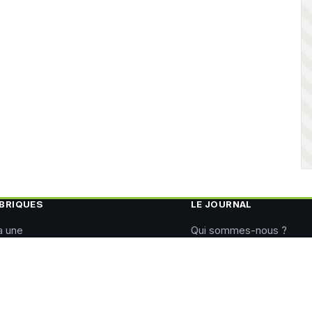
BRIQUES
LE JOURNAL
a une
Qui sommes-nous ?
itique
Charte éditoriale
onomie
Corrections
ort
Nous contacter