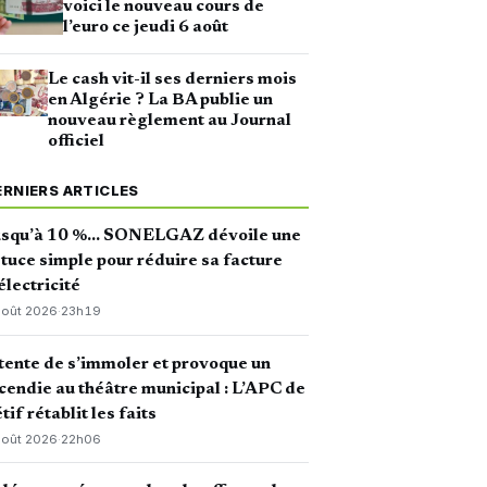
voici le nouveau cours de
l’euro ce jeudi 6 août
Le cash vit-il ses derniers mois
en Algérie ? La BA publie un
nouveau règlement au Journal
officiel
ERNIERS ARTICLES
usqu’à 10 %… SONELGAZ dévoile une
tuce simple pour réduire sa facture
électricité
août 2026
·
23h19
 tente de s’immoler et provoque un
cendie au théâtre municipal : L’APC de
tif rétablit les faits
août 2026
·
22h06