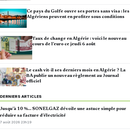
Ce pays du Golfe ouvre ses portes sans visa : les
Algériens peuvent en profiter sous conditions
Taux de change en Algérie : voici le nouveau
cours de l’euro ce jeudi 6 août
Le cash vit-il ses derniers mois en Algérie ? La
BA publie un nouveau règlement au Journal
officiel
DERNIERS ARTICLES
Jusqu’à 10 %… SONELGAZ dévoile une astuce simple pour
réduire sa facture d’électricité
7 août 2026
·
23h19