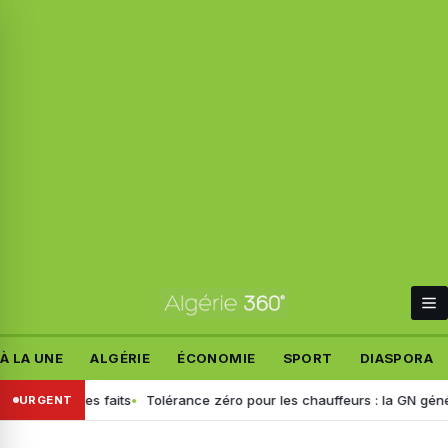
À LA UNE
ALGÉRIE
ÉCONOMIE
SPORT
DIASPORA
blit les faits
Tolérance zéro pour les chauffeurs : la GN généralise 
URGENT