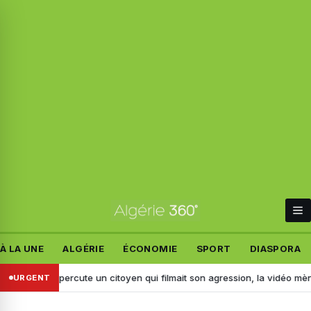
À LA UNE
ALGÉRIE
ÉCONOMIE
SPORT
DIASPORA
 : il percute un citoyen qui filmait son agression, la vidéo mène à son a
URGENT