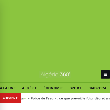
À LA UNE
ALGÉRIE
ÉCONOMIE
SPORT
DIASPORA
le décision
« Police de l’eau » : ce que prévoit le futur décret annonc
URGENT