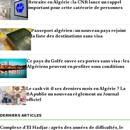
Retraite en Algérie : la CNR lance un rappel
important pour cette catérorie de personnes
Passeport algérien : un nouveau pays rejoint
la liste des destinations sans visa
Ce pays du Golfe ouvre ses portes sans visa : les
Algériens peuvent en profiter sous conditions
Le cash vit-il ses derniers mois en Algérie ? La
BA publie un nouveau règlement au Journal
officiel
DERNIERS ARTICLES
Complexe d’El Hadjar : après des années de difficultés, le