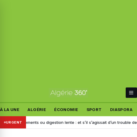
À LA UNE
ALGÉRIE
ÉCONOMIE
SPORT
DIASPORA
Ballonnements ou digestion lente : et s’il s’agissait d’un trouble de la mo
URGENT