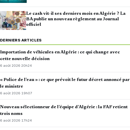
Le cash vit-il ses derniers mois en Algérie ? La
BA publie un nouveau règlement au Journal
officiel
DERNIERS ARTICLES
Importation de véhicules en Algérie : ce qui change avec
cette nouvelle décision
6 août 2026
·
20h24
« Police de l’eau » : ce que prévoit le futur décret annoncé par
le ministre
6 août 2026
·
19h07
Nouveau sélectionneur de l’équipe d’Algérie : la FAF retient
trois noms
6 août 2026
·
17h24