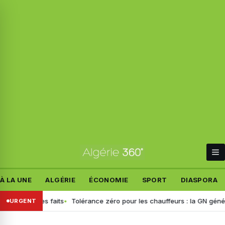
À LA UNE
ALGÉRIE
ÉCONOMIE
SPORT
DIASPORA
blit les faits
Tolérance zéro pour les chauffeurs : la GN généralise 
URGENT