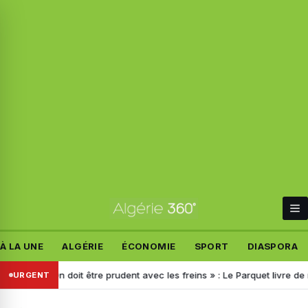
À LA UNE
ALGÉRIE
ÉCONOMIE
SPORT
DIASPORA
« On doit être prudent avec les freins » : Le Parquet livre de nouvea
URGENT