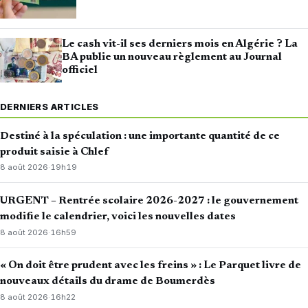
Le cash vit-il ses derniers mois en Algérie ? La
BA publie un nouveau règlement au Journal
officiel
DERNIERS ARTICLES
Destiné à la spéculation : une importante quantité de ce
produit saisie à Chlef
8 août 2026
·
19h19
URGENT – Rentrée scolaire 2026-2027 : le gouvernement
modifie le calendrier, voici les nouvelles dates
8 août 2026
·
16h59
« On doit être prudent avec les freins » : Le Parquet livre de
nouveaux détails du drame de Boumerdès
8 août 2026
·
16h22