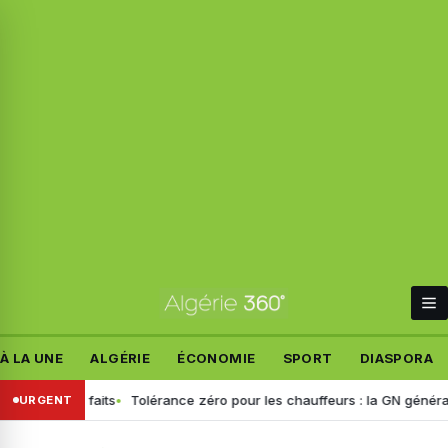
À LA UNE
ALGÉRIE
ÉCONOMIE
SPORT
DIASPORA
 les faits
Tolérance zéro pour les chauffeurs : la GN généralise le d
URGENT