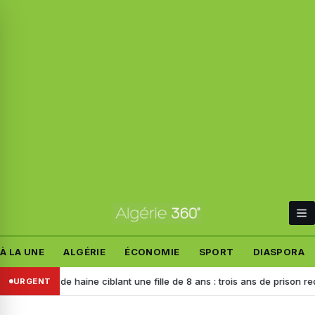
À LA UNE
ALGÉRIE
ÉCONOMIE
SPORT
DIASPORA
urs de haine ciblant une fille de 8 ans : trois ans de prison requis cont
URGENT