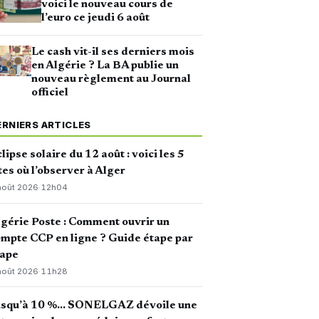
voici le nouveau cours de
l’euro ce jeudi 6 août
Le cash vit-il ses derniers mois
en Algérie ? La BA publie un
nouveau règlement au Journal
officiel
ERNIERS ARTICLES
lipse solaire du 12 août : voici les 5
tes où l’observer à Alger
août 2026
·
12h04
gérie Poste : Comment ouvrir un
mpte CCP en ligne ? Guide étape par
tape
août 2026
·
11h28
usqu’à 10 %… SONELGAZ dévoile une