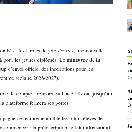
ombé et les larmes de joie séchées, une nouvelle
D
ministère de la
jà pour les jeunes diplômés. Le
Éc
p d’envoi officiel des inscriptions pour les
si
rentrée scolaire 2026-2027).
8 
Al
jusqu’au
orme, le compte à rebours est lancé : ils ont
co
 la plateforme fermera ses portes.
é
8 
pagne de recrutement cible les futurs élèves de
entièrement
 commencer : la préinscription se fait
J