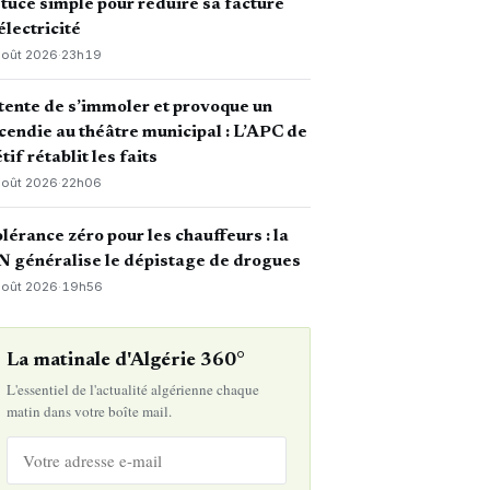
tuce simple pour réduire sa facture
électricité
août 2026
·
23h19
 tente de s’immoler et provoque un
cendie au théâtre municipal : L’APC de
tif rétablit les faits
août 2026
·
22h06
lérance zéro pour les chauffeurs : la
 généralise le dépistage de drogues
août 2026
·
19h56
La matinale d'Algérie 360°
L'essentiel de l'actualité algérienne chaque
matin dans votre boîte mail.