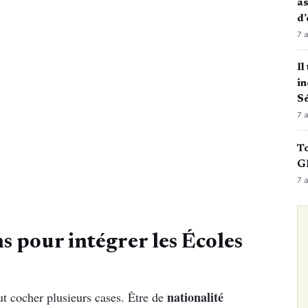
as
d’
7 
Il
in
Sé
7 
To
GN
7 
ns pour intégrer les Écoles
nationalité
aut cocher plusieurs cases. Être de