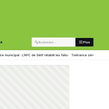
🔍
RA
Plus
 L’APC de Sétif rétablit les faits
Tolérance zéro pour les chauffeurs 