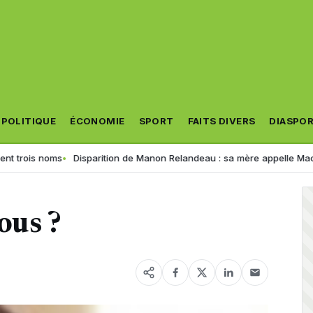
POLITIQUE
ÉCONOMIE
SPORT
FAITS DIVERS
DIASPO
s noms
Disparition de Manon Relandeau : sa mère appelle Macron à rel
vous ?