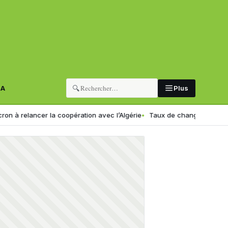
🔍
RA
Plus
ancer la coopération avec l’Algérie
Taux de change en Algérie : voic