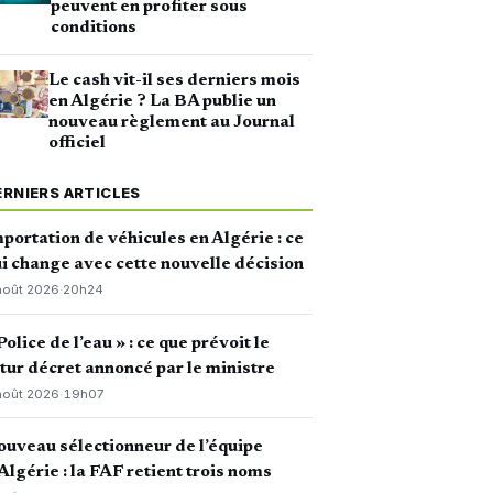
peuvent en profiter sous
conditions
Le cash vit-il ses derniers mois
en Algérie ? La BA publie un
nouveau règlement au Journal
officiel
ERNIERS ARTICLES
portation de véhicules en Algérie : ce
i change avec cette nouvelle décision
août 2026
·
20h24
Police de l’eau » : ce que prévoit le
tur décret annoncé par le ministre
août 2026
·
19h07
uveau sélectionneur de l’équipe
Algérie : la FAF retient trois noms