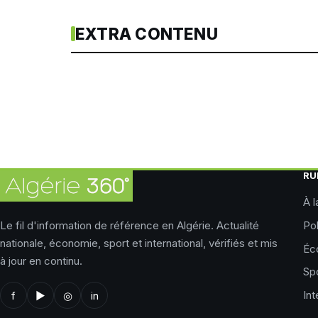
EXTRA CONTENU
RU
À l
Le fil d'information de référence en Algérie. Actualité
Pol
nationale, économie, sport et international, vérifiés et mis
Éc
à jour en continu.
Sp
Int
f
▶
◎
in