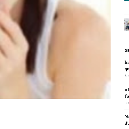
D
Im
qu
6 
« 
fu
6 
No
d’