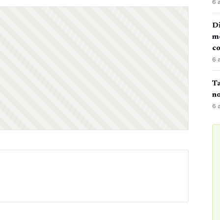
6 
Di
mè
co
6 
Ta
no
6 