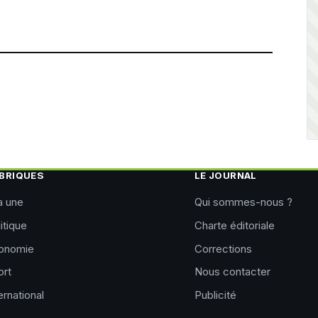
BRIQUES
LE JOURNAL
a une
Qui sommes-nous ?
itique
Charte éditoriale
onomie
Corrections
ort
Nous contacter
ernational
Publicité