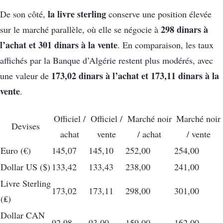
la livre sterling
De son côté,
conserve une position élevée
298 dinars à
sur le marché parallèle, où elle se négocie à
l’achat et 301 dinars à la vente
. En comparaison, les taux
affichés par la Banque d’Algérie restent plus modérés, avec
173,02 dinars à l’achat et 173,11 dinars à la
une valeur de
vente
.
Officiel /
Officiel /
Marché noir
Marché noir
Devises
achat
vente
/ achat
/ vente
Euro (€)
145,07
145,10
252,00
254,00
Dollar US ($)
133,42
133,43
238,00
241,00
Livre Sterling
173,02
173,11
298,00
301,00
(₤)
Dollar CAN
92,98
93,00
159,00
162,00