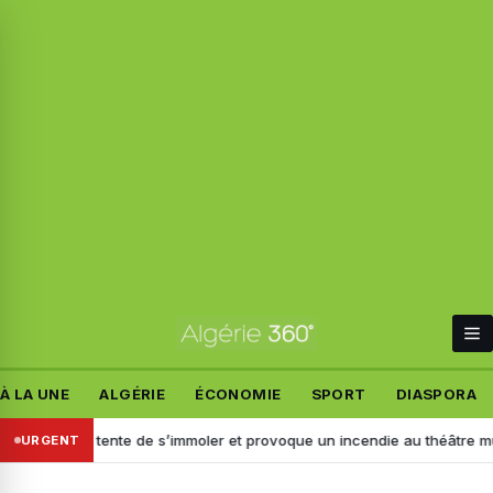
À LA UNE
ALGÉRIE
ÉCONOMIE
SPORT
DIASPORA
icité
Il tente de s’immoler et provoque un incendie au théâtre municipal
URGENT