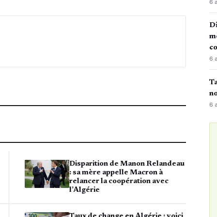
6 
Di
mè
co
6 
Ta
no
6 
Disparition de Manon Relandeau
: sa mère appelle Macron à
relancer la coopération avec
l’Algérie
Taux de change en Algérie : voici