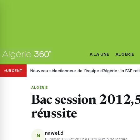
À LA UNE
ALGÉRIE
inistre
Nouveau sélectionneur de l’équipe d’Algérie : la FAF retient tr
URGENT
ALGÉRIE
Bac session 2012,
réussite
nawel.d
N
Publié le 1 juillet 2012 à 09:20
1 min de lecture