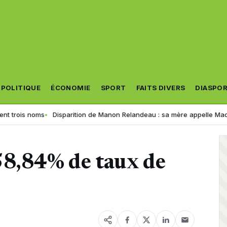
POLITIQUE
ÉCONOMIE
SPORT
FAITS DIVERS
DIASPO
ois noms
Disparition de Manon Relandeau : sa mère appelle Macron à r
58,84% de taux de