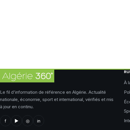
RU
À l
Le fil d'information de référence en Algérie. Actualité
Pol
nationale, économie, sport et international, vérifiés et mis
Éc
à jour en continu.
Sp
Int
f
▶
◎
in