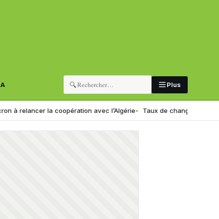
🔍
RA
Plus
elancer la coopération avec l’Algérie
Taux de change en Algérie : vo