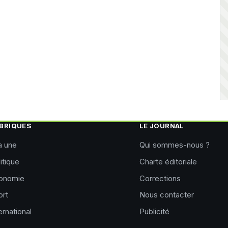
BRIQUES
LE JOURNAL
a une
Qui sommes-nous ?
itique
Charte éditoriale
onomie
Corrections
ort
Nous contacter
ernational
Publicité