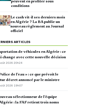
peuvent en profiter sous
conditions
Le cash vit-il ses derniers mois
en Algérie ? La BA publie un
nouveau règlement au Journal
officiel
ERNIERS ARTICLES
portation de véhicules en Algérie : ce
i change avec cette nouvelle décision
août 2026
·
20h24
Police de l’eau » : ce que prévoit le
tur décret annoncé par le ministre
août 2026
·
19h07
uveau sélectionneur de l’équipe
Algérie : la FAF retient trois noms