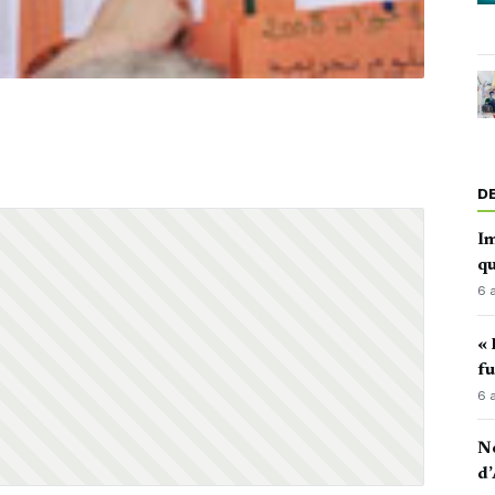
D
Im
qu
6 
« 
fu
6 
No
d’