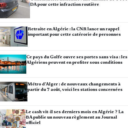
DA pour cette infraction routière
Retraite en Algérie : la CNR lance un rappel
important pour cette catérorie de personnes
Ce pays du Golfe ouvre ses portes sans visa : les
Algériens peuvent en profiter sous conditions
Métro d’Alger : de nouveaux changements à
partir du 7 août, voici les stations concernées
Le cash vit-il ses derniers mois en Algérie ? La
BA publie un nouveau règlement au Journal
officiel