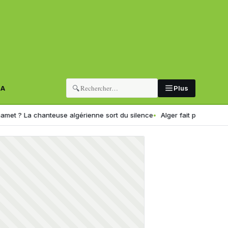
🔍
RA
Plus
 chanteuse algérienne sort du silence
Alger fait peau neuve : la c