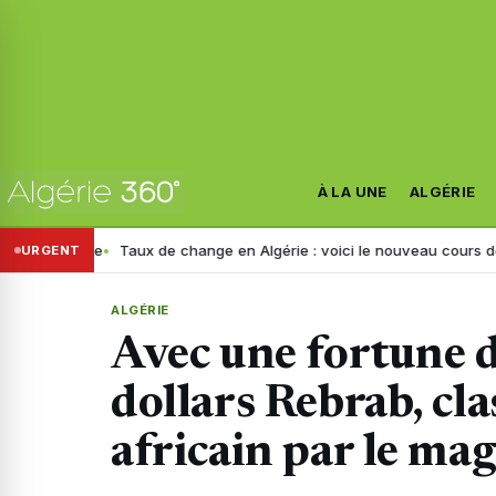
À LA UNE
ALGÉRIE
lgérie
Taux de change en Algérie : voici le nouveau cours de l’euro c
URGENT
ALGÉRIE
Avec une fortune d
dollars Rebrab, cla
africain par le ma