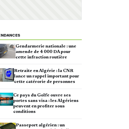
ENDANCES
Gendarmerie nationale : une
amende de 4 000 DA pour
cette infraction routière
Retraite en Algérie : la CNR
lance un rappel important pour
cette catérorie de personnes
Ce pays du Golfe ouvre ses
portes sans visa : les Algériens
peuvent en profiter sous
conditions
Passeport algérien : un