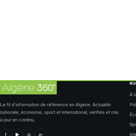
RU
À l
Le fil d'information de référence en Algérie. Actualité
Pol
nationale, économie, sport et international, vérifiés et mis
Éc
à jour en continu.
Sp
Int
f
▶
◎
in