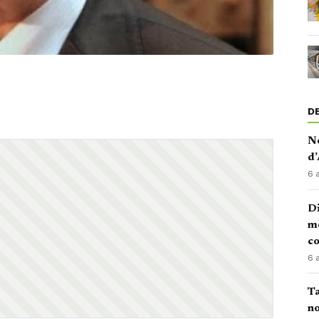
D
No
d’
6 
Di
mè
co
6 
Ta
no