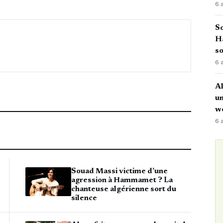
6 
So
H
so
6 
Al
u
w
6 
Souad Massi victime d’une
agression à Hammamet ? La
chanteuse algérienne sort du
silence