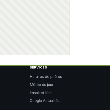
SERVICES
Horaires de prières
Météo du jour
Imsak et Iftar
Google Actualités