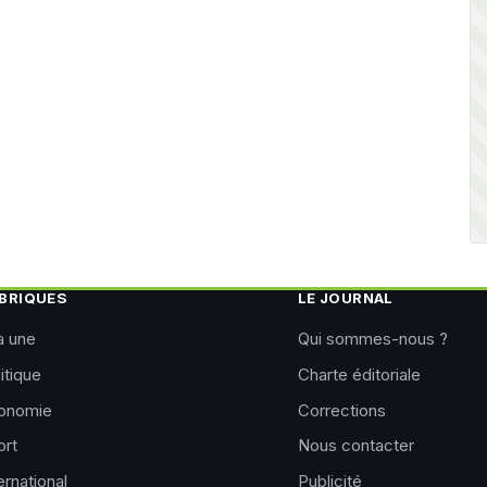
BRIQUES
LE JOURNAL
a une
Qui sommes-nous ?
itique
Charte éditoriale
onomie
Corrections
ort
Nous contacter
ernational
Publicité