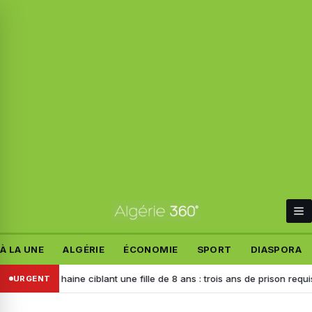
À LA UNE
ALGÉRIE
ÉCONOMIE
SPORT
DIASPORA
rs de haine ciblant une fille de 8 ans : trois ans de prison requis contre
URGENT