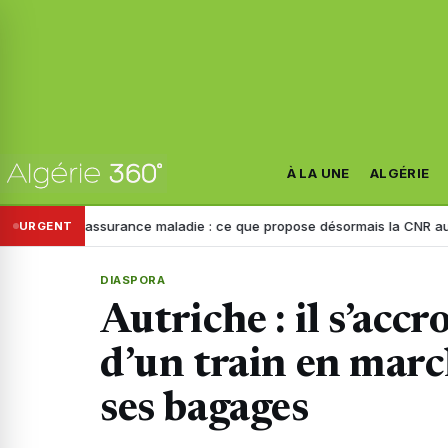
À LA UNE
ALGÉRIE
, assurance maladie : ce que propose désormais la CNR aux Algériens de
URGENT
DIASPORA
Autriche : il s’accr
d’un train en mar
ses bagages