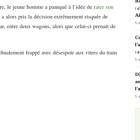
Re
ure, le jeune homme a paniqué à l’idée de
rater son
: 
l a alors pris la décision extrêmement risquée de
Al
5 
ieur, entre deux wagons, alors que celui-ci prenait de
Ce
l’
inalement frappé avec désespoir aux vitres du train
: 
5 
Di
an
l’
5 