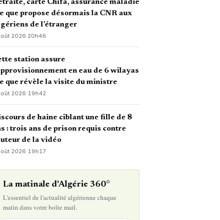
traite, carte Chifa, assurance maladie
ce que propose désormais la CNR aux
gériens de l’étranger
août 2026
·
20h46
tte station assure
approvisionnement en eau de 6 wilayas
ce que révèle la visite du ministre
août 2026
·
19h42
scours de haine ciblant une fille de 8
s : trois ans de prison requis contre
auteur de la vidéo
août 2026
·
19h17
La matinale d'Algérie 360°
L'essentiel de l'actualité algérienne chaque
matin dans votre boîte mail.