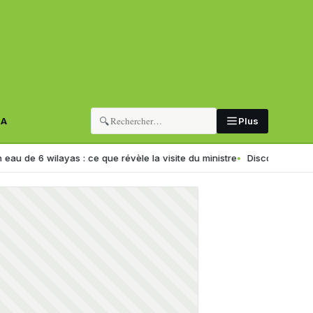
🔍
RA
Plus
as : ce que révèle la visite du ministre
Discours de haine ciblant une 