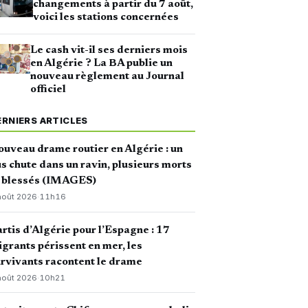
changements à partir du 7 août,
voici les stations concernées
Le cash vit-il ses derniers mois
en Algérie ? La BA publie un
nouveau règlement au Journal
officiel
ERNIERS ARTICLES
uveau drame routier en Algérie : un
s chute dans un ravin, plusieurs morts
t blessés (IMAGES)
août 2026
·
11h16
rtis d’Algérie pour l’Espagne : 17
grants périssent en mer, les
rvivants racontent le drame
août 2026
·
10h21