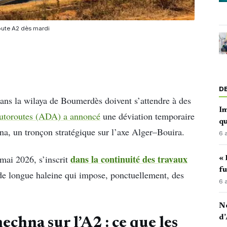
oute A2 dès mardi
D
ans la wilaya de Boumerdès doivent s’attendre à des
Im
Autoroutes (ADA) a annoncé
une déviation temporaire
qu
na, un tronçon stratégique sur l’axe Alger–Bouira.
6 
dans la continuité des travaux
mai 2026, s’inscrit
« 
fu
 de longue haleine qui impose, ponctuellement, des
6 
No
d’
chna sur l’A2 : ce que les