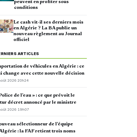
peuvent en profiter sous
conditions
Le cash vit-il ses derniers mois
en Algérie ? La BA publie un
nouveau règlement au Journal
officiel
ERNIERS ARTICLES
portation de véhicules en Algérie : ce
i change avec cette nouvelle décision
août 2026
·
20h24
Police de l’eau » : ce que prévoit le
tur décret annoncé par le ministre
août 2026
·
19h07
uveau sélectionneur de l’équipe
Algérie : la FAF retient trois noms