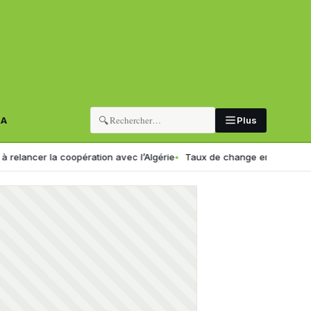
🔍
RA
Plus
a coopération avec l’Algérie
Taux de change en Algérie : voici le no