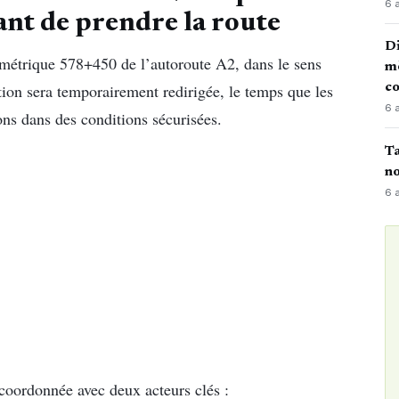
6 
ant de prendre la route
Di
ométrique 578+450 de l’autoroute A2, dans le sens
mè
tion sera temporairement redirigée, le temps que les
co
6 
ons dans des conditions sécurisées.
Ta
no
6 
coordonnée avec deux acteurs clés :