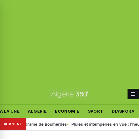
À LA UNE
ALGÉRIE
ÉCONOMIE
SPORT
DIASPORA
tails du drame de Boumerdès
Pluies et intempéries en vue : l’heure es
URGENT