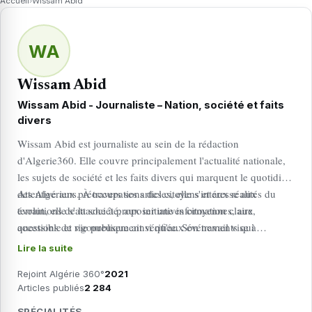
Accueil
›
Wissam Abid
WA
Wissam Abid
Wissam Abid - Journaliste – Nation, société et faits
divers
Wissam Abid est journaliste au sein de la rédaction
d'Algerie360. Elle couvre principalement l'actualité nationale,
les sujets de société et les faits divers qui marquent le quotidien
des Algériens. À travers ses articles, elle s'intéresse aux
Attentive aux préoccupations des citoyens et aux réalités du
évolutions de la société, aux initiatives citoyennes, aux
terrain, elle s'attache à proposer une information claire,
questions de vie publique ainsi qu'aux événements qui
accessible et rigoureusement vérifiée. Son travail vise à
façonnent l'actualité du pays.
informer les lecteurs sur les principaux enjeux de la vie
Lire la suite
nationale tout en apportant le contexte nécessaire à la
Rejoint Algérie 360°
2021
compréhension des faits.
Articles publiés
2 284
SPÉCIALITÉS