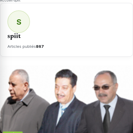
Accueil
›
spiit
S
spiit
Articles publiés
867