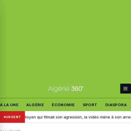
À LA UNE
ALGÉRIE
ÉCONOMIE
SPORT
DIASPORA
ession, la vidéo mène à son arrestation
Permis d’études au Canada : Ott
URGENT