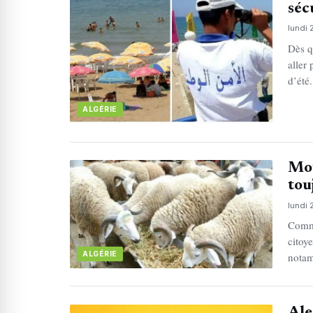
séc
lundi 
Dès qu
aller 
d’été
ALGÉRIE
Mou
tou
lundi 
Comme
citoy
ALGÉRIE
notam
Ale