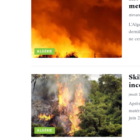
met
diman
L’Alg
derni
ne ce
ALGÉRIE
Ski
inc
jeudi 
Après
matér
juin 
ALGÉRIE