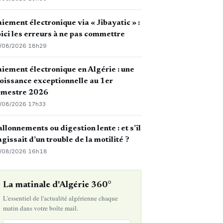
iement électronique via « Jibayatic » :
ici les erreurs à ne pas commettre
/08/2026
·
18h29
iement électronique en Algérie : une
oissance exceptionnelle au 1er
emestre 2026
/08/2026
·
17h33
llonnements ou digestion lente : et s’il
agissait d’un trouble de la motilité ?
/08/2026
·
16h18
La matinale d'Algérie 360°
L'essentiel de l'actualité algérienne chaque
matin dans votre boîte mail.