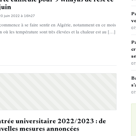
juin
Pa
20 juin 2022 à 16h27
vo
 commence à se faire sentir en Algérie, notamment en ce mois
07
in où les température sont très élevées et la chaleur est au […]
Pa
cr
s
07
Ba
s’
07
trée universitaire 2022/2023 : de
velles mesures annoncées