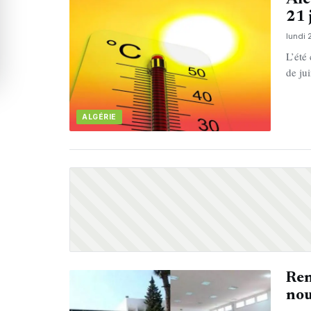
21 
lundi 
L’été
de ju
ALGÉRIE
Ren
nou