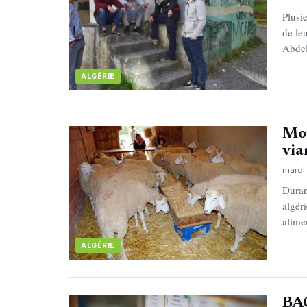
Plusie
de le
Abde
ALGÉRIE
Mou
via
mardi
Duran
algér
alime
ALGÉRIE
BAC