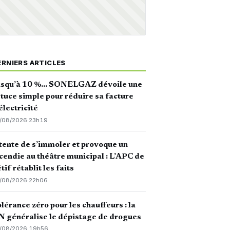
ERNIERS ARTICLES
usqu’à 10 %… SONELGAZ dévoile une
tuce simple pour réduire sa facture
électricité
/08/2026
·
23h19
 tente de s’immoler et provoque un
cendie au théâtre municipal : L’APC de
tif rétablit les faits
/08/2026
·
22h06
lérance zéro pour les chauffeurs : la
 généralise le dépistage de drogues
/08/2026
·
19h56