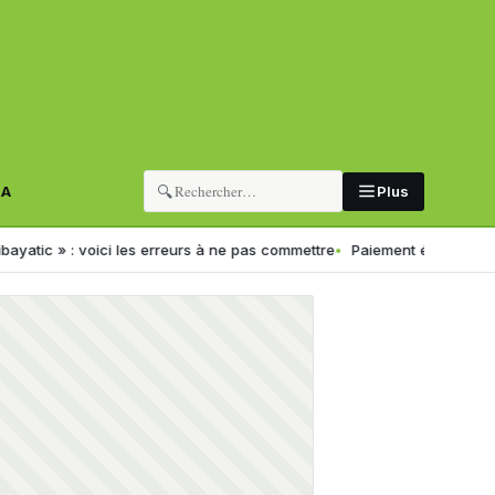
🔍
RA
Plus
voici les erreurs à ne pas commettre
Paiement électronique en Algérie