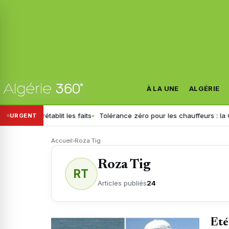
À LA UNE
ALGÉRIE
établit les faits
Tolérance zéro pour les chauffeurs : la GN générali
URGENT
Accueil
›
Roza Tig
Roza Tig
RT
Articles publiés
24
Eté