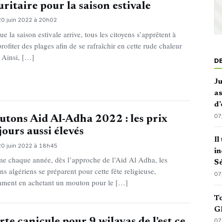
uritaire pour la saison estivale
20 juin 2022 à 20h02
e la saison estivale arrive, tous les citoyens s’apprêtent à
profiter des plages afin de se rafraîchir en cette rude chaleur
. Ainsi, […]
D
J
as
d’
07
tons Aid Al-Adha 2022 : les prix
jours aussi élevés
Il
20 juin 2022 à 18h45
in
 chaque année, dès l’approche de l’Aid Al Adha, les
Sé
ens algériens se préparent pour cette fête religieuse,
07
ment en achetant un mouton pour le […]
To
GN
rte canicule pour 9 wilayas de l’est ce
07