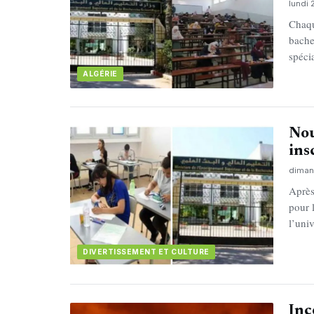
lundi 
Chaqu
bachel
spéci
ALGÉRIE
Nou
ins
diman
Après
pour 
l’uni
DIVERTISSEMENT ET CULTURE
Inc