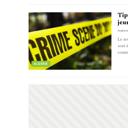
Tip
jeu
mercr
Le no
sont 
comm
ALGÉRIE