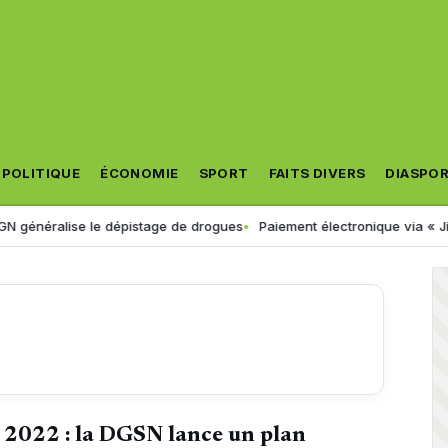
POLITIQUE
ÉCONOMIE
SPORT
FAITS DIVERS
DIASPO
se le dépistage de drogues
Paiement électronique via « Jibayatic » : 
 2022 : la DGSN lance un plan