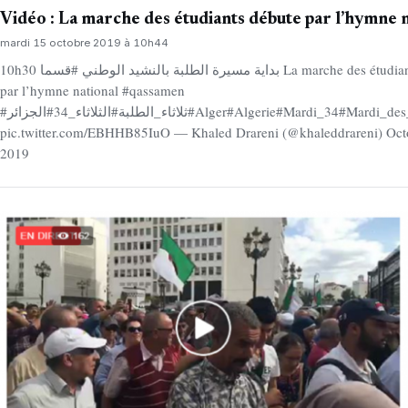
Vidéo : La marche des étudiants débute par l’hymne 
mardi 15 octobre 2019 à 10h44
10h30 بداية مسيرة الطلبة بالنشيد الوطني #قسما La marche des étudiants débute
par l’hymne national #qassamen
#ثلاثاء_الطلبة#الثلاثاء_34#الجزائر#Alger#Algerie#Mardi_34#Mardi_des_Etudiants
pic.twitter.com/EBHHB85IuO — Khaled Drareni (@khaleddrareni) Oct
2019