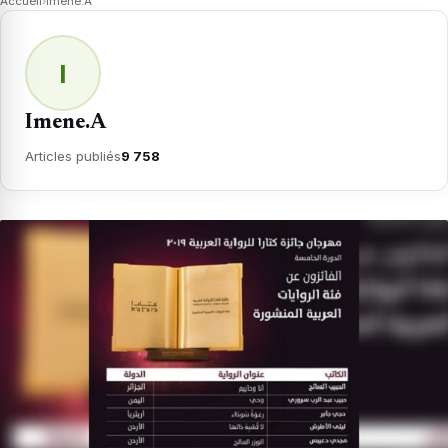
Accueil
›
Imene.A
I
Imene.A
Articles publiés
9 758